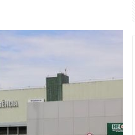
gado a Renan Calheiros para vice de Renan Filho; saiba quem
s para alunos especiais em mestrado de Dinâmicas Territoriais
9 carros e prende dois suspeitos por esquema de clonagem 