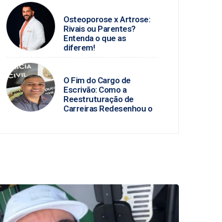
DR. HELLYCARLOS
Osteoporose x Artrose:
Rivais ou Parentes?
Entenda o que as
diferem!
BLOG DO PC
O Fim do Cargo de
Escrivão: Como a
Reestruturação de
Carreiras Redesenhou o
Judiciário e a Polícia Civil
no Brasil