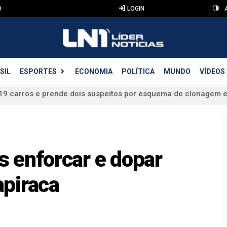
O
LOGIN
SIL
ESPORTES
ECONOMIA
POLÍTICA
MUNDO
VÍDEOS
rre após colisão entre moto e caminhão em Inhapi
tal para eleição do Conselho Municipal de Segurança Alimentar
tropelada por moto e fica ferida em Arapiraca
vitórias nos últimos cinco jogos, Goiatuba mobiliza a torcida 
 enforcar e dopar
piraca
drogas escondidas em mochila infantil em Arapiraca
definido para disputa ao Governo de Alagoas
or nova cirurgia e segue com boa recuperação após atropelam