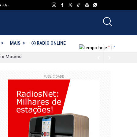
A +
A -
Tempo Hoje
MAIS
RÁDIO ONLINE
|
°
°
 e Nutricional
PUBLICIDADE
para o primeiro confronto das quartas de
ento