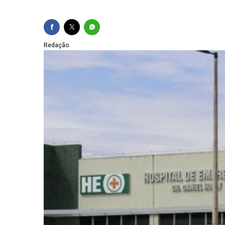
MDB confirma nome li
Uneal abre inscriçõe
Redação
Operação apreende 1