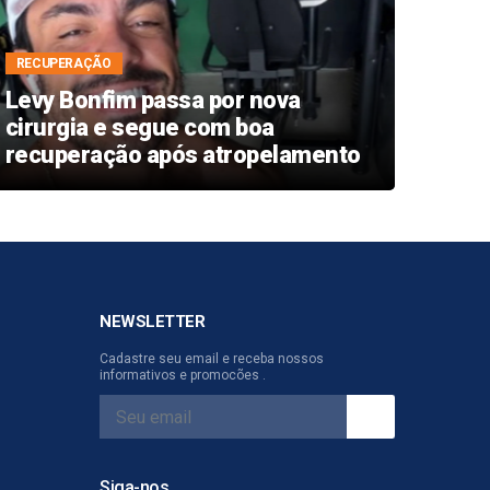
RECUPERAÇÃO
DIA D
Levy Bonfim passa por nova
Cult
cirurgia e segue com boa
espe
recuperação após atropelamento
dos 
NEWSLETTER
Cadastre seu email e receba nossos
informativos e promocões .
Siga-nos