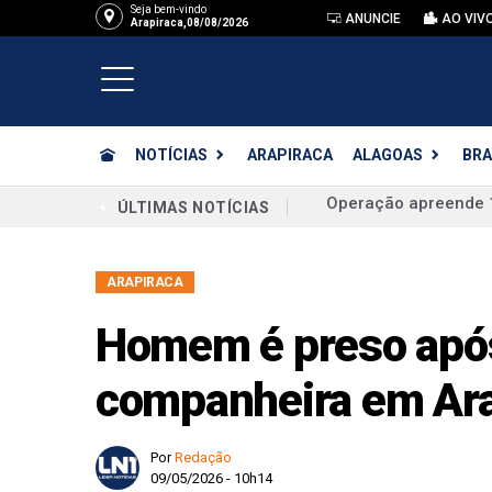
Seja bem-vindo
ANUNCIE
AO VIV
Arapiraca,08/08/2026
NOTÍCIAS
ARAPIRACA
ALAGOAS
BRA
Jovem de 20 anos mo
ÚLTIMAS NOTÍCIAS
Prefeitura lança edi
ARAPIRACA
Idosa cadeirante é a
Embalado por quatro 
Homem é preso após
final da Série D
companheira em Ara
Mulher é presa com 
Vice de JHC segue in
Por
Redação
09/05/2026 - 10h14
Levy Bonfim passa p