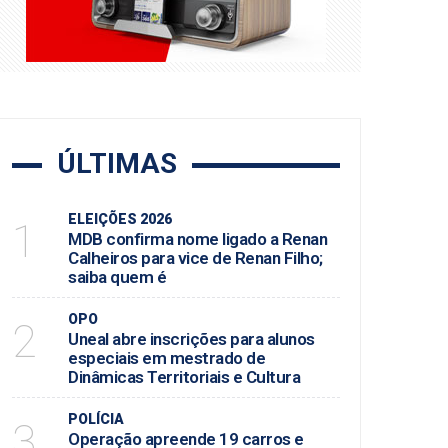
 é
 e Cultura
em Maceió
ÚLTIMAS
ELEIÇÕES 2026
1
MDB confirma nome ligado a Renan
Calheiros para vice de Renan Filho;
saiba quem é
OPO
2
Uneal abre inscrições para alunos
especiais em mestrado de
Dinâmicas Territoriais e Cultura
POLÍCIA
3
Operação apreende 19 carros e