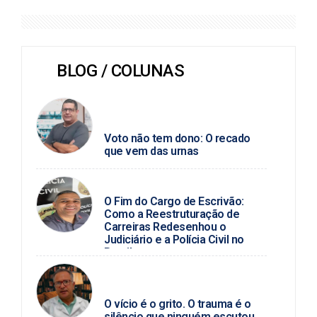
BLOG / COLUNAS
PAULO MARCELLO / POLÍTICA DA
HORA
Voto não tem dono: O recado
que vem das urnas
BLOG DO PC
O Fim do Cargo de Escrivão:
Como a Reestruturação de
Carreiras Redesenhou o
Judiciário e a Polícia Civil no
Brasil
SEVERINO ANGELINO / SAÚDE
MENTAL
O vício é o grito. O trauma é o
silêncio que ninguém escutou