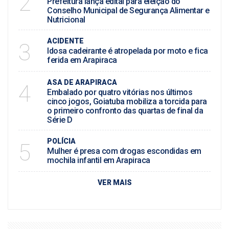
2
Prefeitura lança edital para eleição do
Conselho Municipal de Segurança Alimentar e
Nutricional
ACIDENTE
3
Idosa cadeirante é atropelada por moto e fica
ferida em Arapiraca
ASA DE ARAPIRACA
4
Embalado por quatro vitórias nos últimos
cinco jogos, Goiatuba mobiliza a torcida para
o primeiro confronto das quartas de final da
Série D
POLÍCIA
5
Mulher é presa com drogas escondidas em
mochila infantil em Arapiraca
VER MAIS