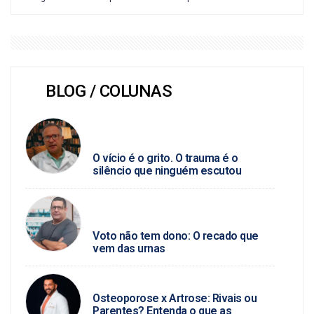
BLOG / COLUNAS
SEVERINO ANGELINO / SAÚDE
MENTAL
O vício é o grito. O trauma é o
silêncio que ninguém escutou
PAULO MARCELLO / POLÍTICA DA
HORA
Voto não tem dono: O recado que
vem das urnas
DR. HELLYCARLOS
Osteoporose x Artrose: Rivais ou
Parentes? Entenda o que as