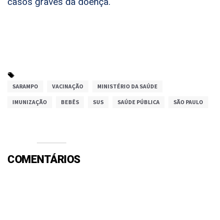
casos graves da doença.
SARAMPO
VACINAÇÃO
MINISTÉRIO DA SAÚDE
IMUNIZAÇÃO
BEBÊS
SUS
SAÚDE PÚBLICA
SÃO PAULO
COMENTÁRIOS
Efetue o Login ou Cadastre-se para participar.