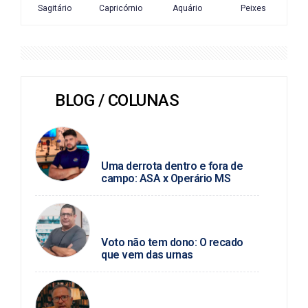
BLOG / COLUNAS
JUNIO ALMEIDA / FUTEBOL
ALAGOANO
Uma derrota dentro e fora de
campo: ASA x Operário MS
PAULO MARCELLO / POLÍTICA DA
HORA
Voto não tem dono: O recado
que vem das urnas
SEVERINO ANGELINO / SAÚDE
MENTAL