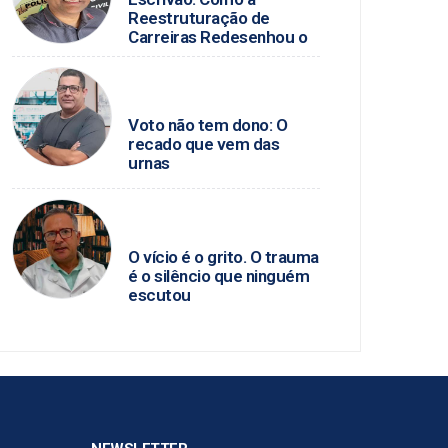
Reestruturação de
Carreiras Redesenhou o
Judiciário e a Polícia Civil
no Brasil
PAULO MARCELLO /
POLÍTICA DA HORA
Voto não tem dono: O
recado que vem das
urnas
SEVERINO ANGELINO /
SAÚDE MENTAL
O vício é o grito. O trauma
é o silêncio que ninguém
escutou