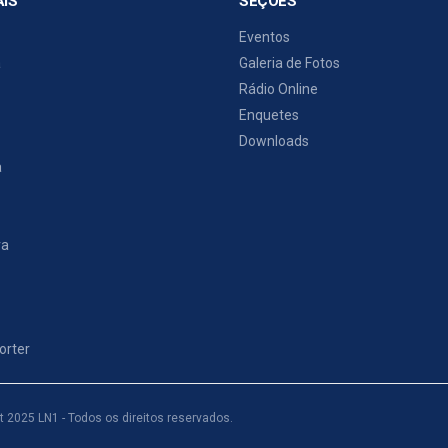
AIS
SEÇÕES
Eventos
a
Galeria de Fotos
Rádio Online
Enquetes
Downloads
a
ra
o
orter
t 2025 LN1 - Todos os direitos reservados.