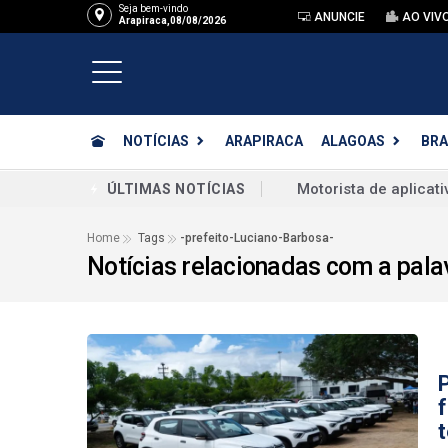
Seja bem-vindo
ANUNCIE
AO VIV
Arapiraca,08/08/2026
NOTÍCIAS
ARAPIRACA
ALAGOAS
BRA
Companheiro é preso
ÚLTIMAS NOTÍCIAS
Homem é preso após 
Home
Tags
-prefeito-Luciano-Barbosa-
Notícias relacionadas com a pal
MPF acompanha inter
Suspeito de envolvi
Justiça Federal mand
1
MDB confirma nome li
Uneal abre inscriçõe
EUA afirmam que vão 