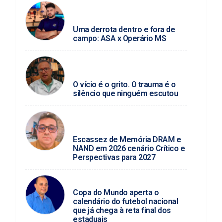
JUNIO ALMEIDA / FUTEBOL
ALAGOANO
Uma derrota dentro e fora de
campo: ASA x Operário MS
SEVERINO ANGELINO / SAÚDE
MENTAL
O vício é o grito. O trauma é o
silêncio que ninguém escutou
ROSINALDO ALVES /
TECNOLOGIA
Escassez de Memória DRAM e
NAND em 2026 cenário Crítico e
Perspectivas para 2027
MARCIO JOSÉ
Copa do Mundo aperta o
calendário do futebol nacional
que já chega à reta final dos
estaduais