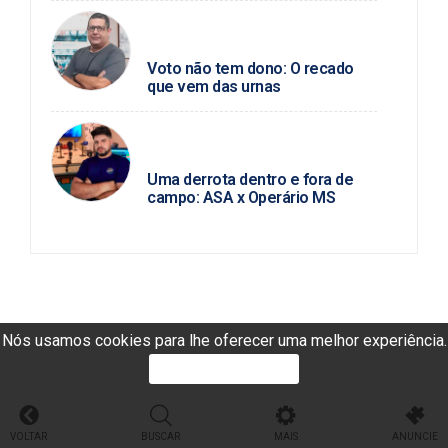
PAULO MARCELLO / POLÍTICA DA
HORA
Voto não tem dono: O recado
que vem das urnas
JUNIO ALMEIDA / FUTEBOL
ALAGOANO
Uma derrota dentro e fora de
campo: ASA x Operário MS
Nós usamos cookies para lhe oferecer uma melhor experiência.
PROSSEGUIR
VOLTAR
BUSCAR
MAIS
ANUNCIE