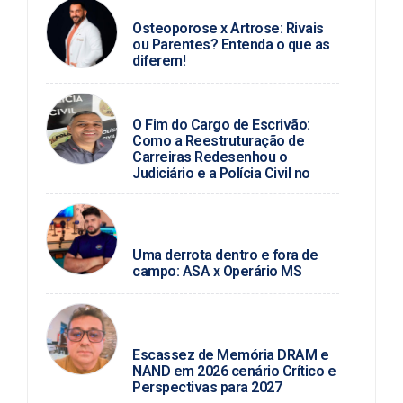
DR. HELLYCARLOS
Osteoporose x Artrose: Rivais
ou Parentes? Entenda o que as
diferem!
BLOG DO PC
O Fim do Cargo de Escrivão:
Como a Reestruturação de
Carreiras Redesenhou o
Judiciário e a Polícia Civil no
Brasil
JUNIO ALMEIDA / FUTEBOL
ALAGOANO
Uma derrota dentro e fora de
campo: ASA x Operário MS
ROSINALDO ALVES /
TECNOLOGIA
Escassez de Memória DRAM e
NAND em 2026 cenário Crítico e
Perspectivas para 2027