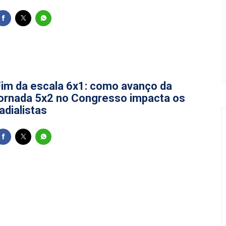
gado a Renan Calheiros para vice de Renan Filho; saiba quem
s para alunos especiais em mestrado de Dinâmicas Territoriais
9 carros e prende dois suspeitos por esquema de clonagem 
5/05/2026
Fim da escala 6x1: como avanço da
jornada 5x2 no Congresso impacta os
adialistas