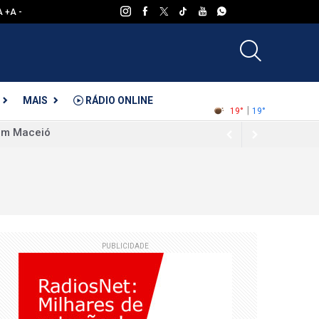
A +
A -
Tempo Hoje
MAIS
RÁDIO ONLINE
|
19°
19°
 e Nutricional
para o primeiro confronto das quartas de
PUBLICIDADE
ento