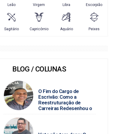
BLOG / COLUNAS
BLOG DO PC
O Fim do Cargo de
Escrivão: Como a
Reestruturação de
Carreiras Redesenhou o
Judiciário e a Polícia Civil
no Brasil
PAULO MARCELLO /
POLÍTICA DA HORA