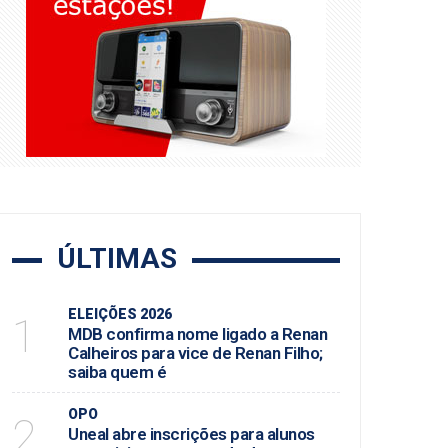
 é
 e Cultura
em Maceió
ÚLTIMAS
ELEIÇÕES 2026
1
MDB confirma nome ligado a Renan
Calheiros para vice de Renan Filho;
saiba quem é
OPO
2
Uneal abre inscrições para alunos