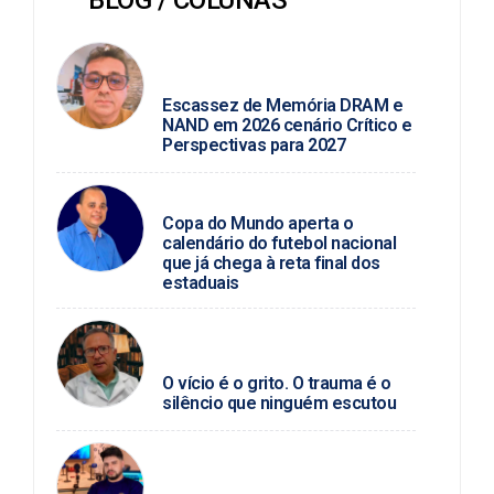
ROSINALDO ALVES /
TECNOLOGIA
Escassez de Memória DRAM e
NAND em 2026 cenário Crítico e
Perspectivas para 2027
MARCIO JOSÉ
Copa do Mundo aperta o
calendário do futebol nacional
que já chega à reta final dos
estaduais
SEVERINO ANGELINO / SAÚDE
MENTAL
O vício é o grito. O trauma é o
silêncio que ninguém escutou
JUNIO ALMEIDA / FUTEBOL
ALAGOANO