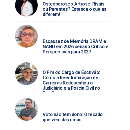
Osteoporose x Artrose: Rivais
ou Parentes? Entenda o que as
diferem!
ROSINALDO ALVES /
TECNOLOGIA
Escassez de Memória DRAM e
NAND em 2026 cenário Crítico e
Perspectivas para 2027
BLOG DO PC
O Fim do Cargo de Escrivão:
Como a Reestruturação de
Carreiras Redesenhou o
Judiciário e a Polícia Civil no
Brasil
PAULO MARCELLO / POLÍTICA DA
HORA
Voto não tem dono: O recado
que vem das urnas