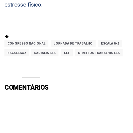
estresse físico.
CONGRESSO NACIONAL
JORNADA DE TRABALHO
ESCALA 6X1
ESCALA 5X2
RADIALISTAS
CLT
DIREITOS TRABALHISTAS
COMENTÁRIOS
Efetue o Login ou Cadastre-se para participar.