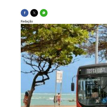
Concurso da Guarda M
Operação retira câme
Redação