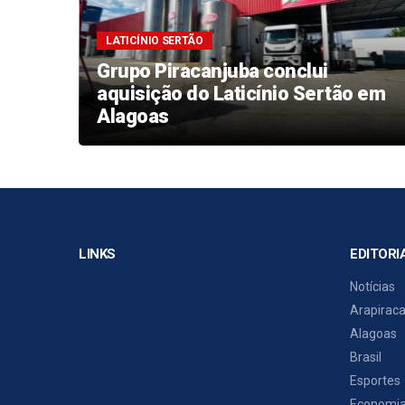
LATICÍNIO SERTÃO
r R$
Grupo Piracanjuba conclui
aquisição do Laticínio Sertão em
o
Alagoas
LINKS
EDITORI
Notícias
Arapirac
Alagoas
Brasil
Esportes
Economi