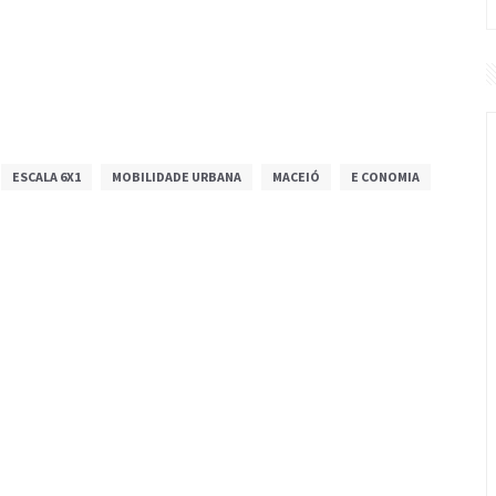
ESCALA 6X1
MOBILIDADE URBANA
MACEIÓ
E CONOMIA