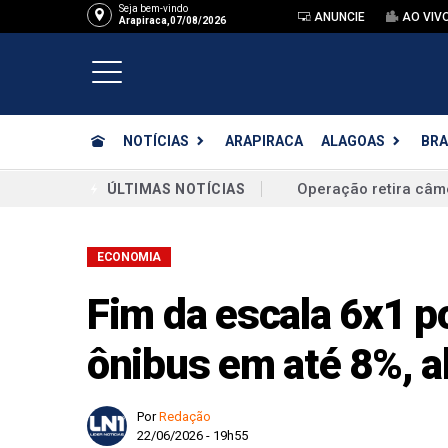
Seja bem-vindo
ANUNCIE
AO VIV
Arapiraca,07/08/2026
NOTÍCIAS
ARAPIRACA
ALAGOAS
BRA
Flávio Bolsonaro con
ÚLTIMAS NOTÍCIAS
Júri condena mulher 
ECONOMIA
Campanha eleitoral d
Júri condena dois h
Fim da escala 6x1 p
Operação Desmonte in
ônibus em até 8%, a
Mesários de Alagoas
Denúncia de estupro 
Por
Redação
22/06/2026 - 19h55
Inspeção do MP revel