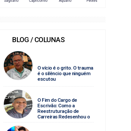
BLOG / COLUNAS
SEVERINO ANGELINO /
SAÚDE MENTAL
O vício é o grito. O trauma
é o silêncio que ninguém
escutou
BLOG DO PC
O Fim do Cargo de
Escrivão: Como a
Reestruturação de
Carreiras Redesenhou o
Judiciário e a Polícia Civil
no Brasil
JUNIO ALMEIDA / FUTEBOL