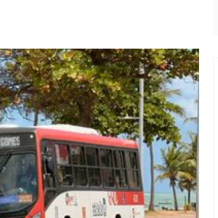
unicipal de Maceió divulga resultado final da prova objetiva
ras clandestinas usadas por facções para monitorar policiai