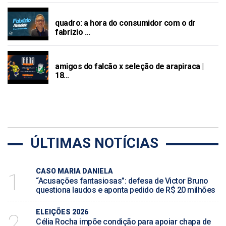
QUADRO: A HORA DO CONSUMIDOR COM O DR F
ABRIZIO ALMEIDA FALANDO SOBRE ENDIVIDAM
quadro: a hora do consumidor com o dr
ENTO
fabrizio ...
AMIGOS DO FALCÃO X SELEÇÃO DE ARAPIRAC
A | 18 DE OUTUBROO DE 2025
amigos do falcão x seleção de arapiraca |
18...
ÚLTIMAS NOTÍCIAS
CASO MARIA DANIELA
1
“Acusações fantasiosas”: defesa de Victor Bruno
questiona laudos e aponta pedido de R$ 20 milhões
ELEIÇÕES 2026
2
Célia Rocha impõe condição para apoiar chapa de