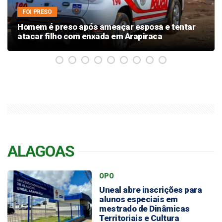
EDITAL
Prefeitura lança edital para eleição do Conselho
Municipal de Segurança Alimentar e Nutricional
ALAGOAS
OPO
Uneal abre inscrições para
alunos especiais em
mestrado de Dinâmicas
Territoriais e Cultura