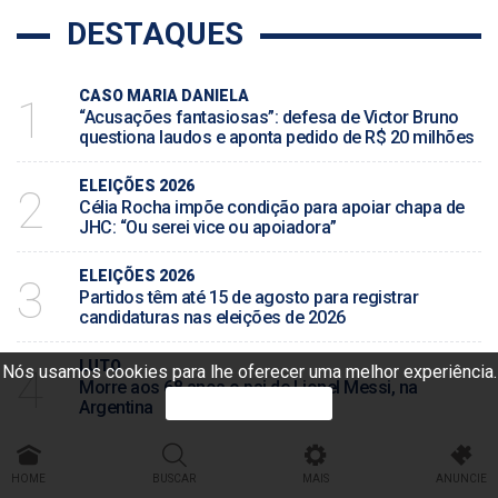
DESTAQUES
CASO MARIA DANIELA
1
“Acusações fantasiosas”: defesa de Victor Bruno
questiona laudos e aponta pedido de R$ 20 milhões
ELEIÇÕES 2026
2
Célia Rocha impõe condição para apoiar chapa de
JHC: “Ou serei vice ou apoiadora”
ELEIÇÕES 2026
3
Partidos têm até 15 de agosto para registrar
candidaturas nas eleições de 2026
LUTO
Nós usamos cookies para lhe oferecer uma melhor experiência.
4
Morre aos 68 anos o pai de Lionel Messi, na
PROSSEGUIR
Argentina
PEDIDO NEGADO
5
Moraes nega pedido e Bolsonaro não poderá
HOME
BUSCAR
MAIS
ANUNCIE
receber filhos no Dia dos Pais