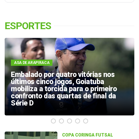
ESPORTES
JOGO
Arapiraca transmitirá 1º jogo do ASA
em busca do acesso à Série C, no
Bosque das Arapiracas
COPA CORINGA FUTSAL