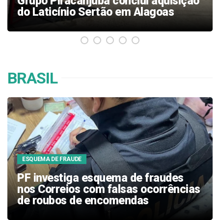
instabilidade e dívidas entre
motoristas de app
BRASIL
INVESTIGAÇÃO
Flávio Dino autoriza nova
investigação contra Lulinha, filho de
Lula