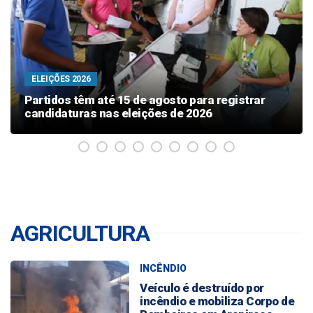
PEDIDO NEGADO
Moraes nega pedido e Bolsonaro não poderá
receber filhos no Dia dos Pais
AGRICULTURA
INCÊNDIO
Veículo é destruído por
incêndio e mobiliza Corpo de