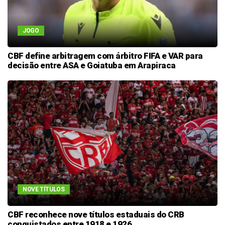
JOGO
CBF define arbitragem com árbitro FIFA e VAR para
decisão entre ASA e Goiatuba em Arapiraca
NOVE TÍTULOS
CBF reconhece nove títulos estaduais do CRB
conquistados entre 1918 e 1926