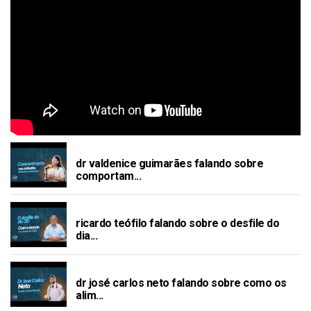
DR VALDENICE GUIMARÃES FALANDO SOBRE C
OMPORTAMENTO DE CONCENTRAÇÃO NOS ES
dr valdenice guimarães falando sobre
TUDOS
comportam...
RICARDO TEÓFILO FALANDO SOBRE O DESFILE
DO DIA 30 E EX ALUNOS DO CBC
ricardo teófilo falando sobre o desfile do
dia...
DR JOSÉ CARLOS NETO FALANDO SOBRE COM
O OS ALIMENTOS PODEM PIORAR A SAÚDE ME
dr josé carlos neto falando sobre como os
NTAL
alim...