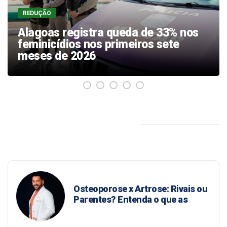
FEMINICIDIO
Companheiro é preso suspeito de
feminicídio após mulher ser
encontrada carbonizada em Maceió
BLOGS / COLUNAS
MARCIO JOSÉ
Copa do Mundo aperta o
calendário do futebol nacional
que já